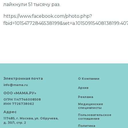
лайкнули 51 тысячу раз.
https://www.facebook.com/photo.php?
fbid=10154772846538199&set=a.10150915408138199.4
Электронная почта
О Компании
info@mama.ru
Архив
ООО «МАМА.РУ»
Реклама
ОГРН 1147746008508
ИНН 7726738062
Медицинские
специалисты
Адрес
Пользовательское
117485, г. Москва, ул. Обручева,
соглашение
д. 30/1, стр. 2
Политика