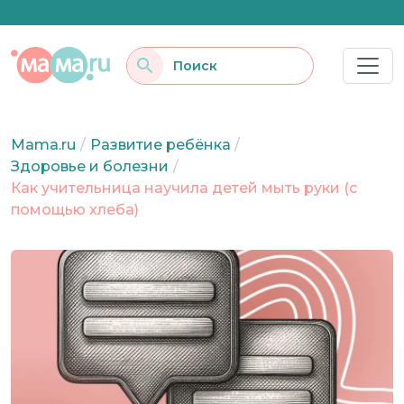
Mama.ru
/
Развитие ребёнка
/
Здоровье и болезни
/
Как учительница научила детей мыть руки (с
помощью хлеба)