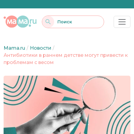
Mama.ru
/
Новости
/
Антибиотики в раннем детстве могут привести к
проблемам с весом