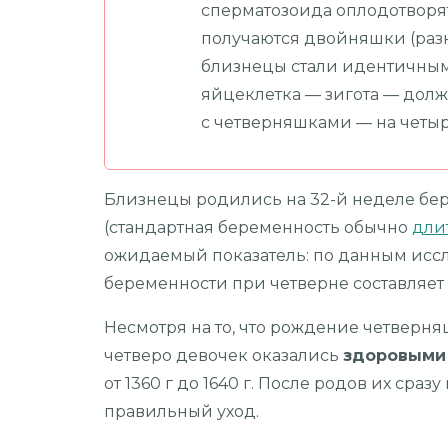
сперматозоида оплодотворят
получаются двойняшки (раз
близнецы стали идентичным
яйцеклетка — зигота — долж
с четверняшками — на четыре
Близнецы родились на 32-й неделе бер
(стандартная беременность обычно
дли
ожидаемый показатель: по данным исс
беременности при четверне составляет 
Несмотря на то, что рождение четверня
четверо девочек оказались
здоровым
от 1360 г до 1640 г. После родов их сра
правильный уход.