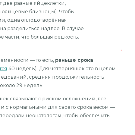
 две разные яйцеклетки,
нояйцевые близнецы). Чтобы
и, одна оплодотворённая
на разделиться надвое. В случае
 части, что большая редкость.
еменности — то есть,
раньше срока
тся
40 недель). Для четверняшек это в целом
ледований, средняя продолжительность
около 29 недель.
шек связывают с риском осложнений, все
и
и с нормальными для своего срока весом —
зу передали неонатологам, чтобы обеспечить