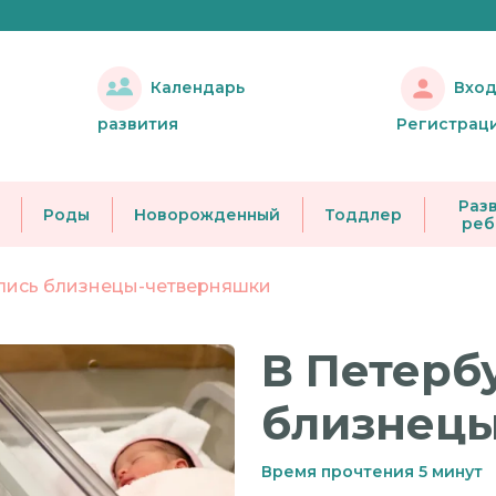
Вход
Календарь
развития
Регистрац
Раз
Роды
Новорожденный
Тоддлер
реб
лись близнецы-четверняшки
В Петерб
близнец
Время прочтения 5 минут