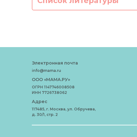
Список литературы
Электронная почта
info@mama.ru
ООО «МАМА.РУ»
ОГРН 1147746008508
ИНН 7726738062
Адрес
117485, г. Москва, ул. Обручева,
д. 30/1, стр. 2