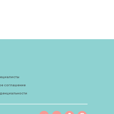
пециалисты
ое соглашение
денциальности