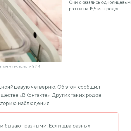
Они оказались однояйцевыми
раз на на 15,5 млн родов.
анием технологий ИИ
днояйцевую четверню. Об этом сообщил
естве «ВКонтакте». Других таких родов
историю наблюдения.
 бывают разными. Если два разных