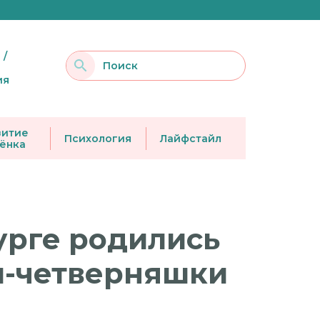
 /
ия
витие
Психология
Лайфстайл
ёнка
урге родились
ы-четверняшки