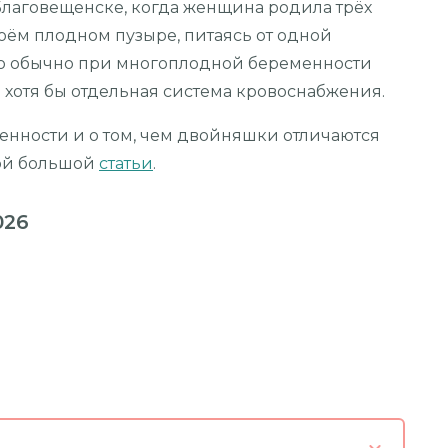
Благовещенске, когда женщина родила трёх
оём плодном пузыре, питаясь от одной
что обычно при многоплодной беременности
и хотя бы отдельная система кровоснабжения.
енности и о том, чем двойняшки отличаются
ной большой
статьи
.
026