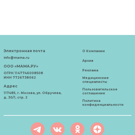
Электронная почта
О Компании
info@mama.ru
Архив
ООО «МАМА.РУ»
Реклама
ОГРН 1147746008508
ИНН 7726738062
Медицинские
специалисты
Адрес
Пользовательское
117485, г. Москва, ул. Обручева,
соглашение
д. 30/1, стр. 2
Политика
конфиденциальности