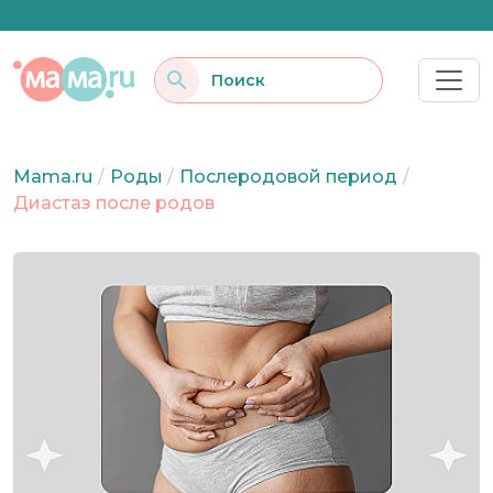
Mama.ru
/
Роды
/
Послеродовой период
/
Диастаз после родов