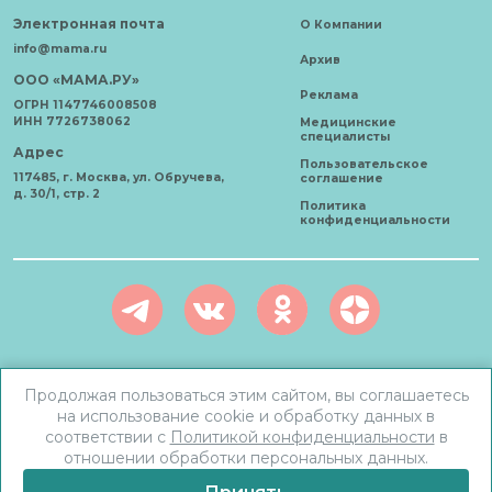
Электронная почта
О Компании
info@mama.ru
Архив
ООО «МАМА.РУ»
Реклама
ОГРН 1147746008508
ИНН 7726738062
Медицинские
специалисты
Адрес
Пользовательское
117485, г. Москва, ул. Обручева,
соглашение
д. 30/1, стр. 2
Политика
конфиденциальности
АО «Карта здоровья» © 2021 - 2026 Все права защищены. Любое
Продолжая пользоваться этим сайтом, вы соглашаетесь
использование материалов допускается только с письменного
на использование cookie и обработку данных в
согласия.
соответствии с
Политикой конфиденциальности
в
отношении обработки персональных данных.